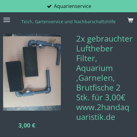
Aquarienservice
Zum
Hauptinhalt
springen
Teich, Gartenservice und Nachbarschaftshilfe
2x gebrauchter
Luftheber
Filter,
Aquarium
,Garnelen,
Brutfische 2
Stk. für 3,00€
www.2handaq
uaristik.de
3,00 €