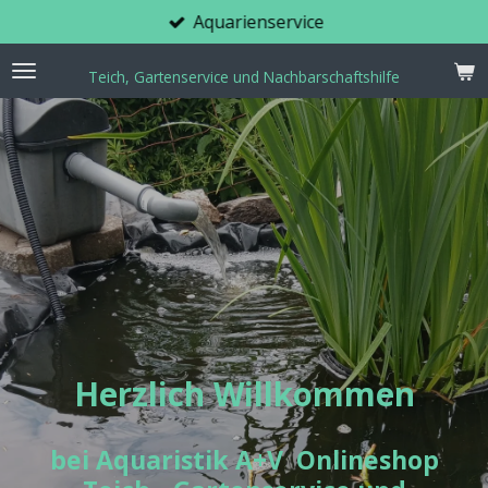
Aquarienservice
Zum
Hauptinhalt
springen
Teich, Gartenservice und Nachbarschaftshilfe
Herzlich Willkommen
bei
Aquaristik A+V Onlineshop