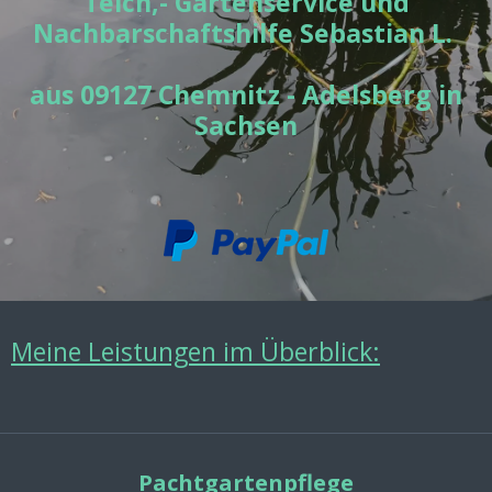
Teich,- Gartenservice und
Nachbarschaftshilfe
Sebastian L.
aus 09127 Chemnitz - Adelsberg in
Sachsen
Meine Leistungen im Überblick:
Pachtgartenpflege