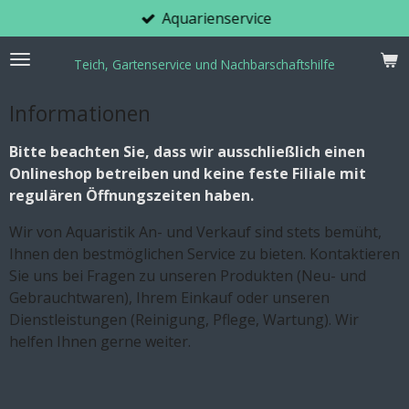
Aquarienservice
Zum
Hauptinhalt
springen
Teich, Gartenservice und Nachbarschaftshilfe
Informationen
Bitte beachten Sie, dass wir ausschließlich einen
Onlineshop betreiben und keine feste Filiale mit
regulären Öffnungszeiten haben.
Wir von Aquaristik An- und Verkauf sind stets bemüht,
Ihnen den bestmöglichen Service zu bieten. Kontaktieren
Sie uns bei Fragen zu unseren Produkten (Neu- und
Gebrauchtwaren), Ihrem Einkauf oder unseren
Dienstleistungen (Reinigung, Pflege, Wartung). Wir
helfen Ihnen gerne weiter.