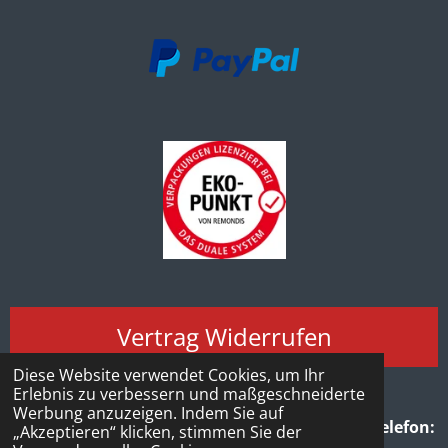
Vertrag Widerrufen
Diese Website verwendet Cookies, um Ihr
© 2026 Aquaristik A+V Onlineshop
Erlebnis zu verbessern und maßgeschneiderte
www.2handaquaristik.de
Teich, Gartenservice &
Werbung anzuzeigen. Indem Sie auf
Nachbarschaftshilfe Inh. Sebastian Lempkowski
Telefon:
„Akzeptieren“ klicken, stimmen Sie der