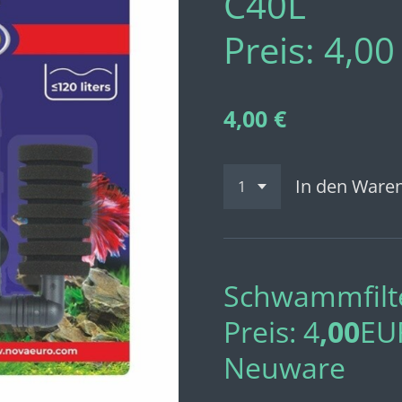
C40L
Preis: 4,0
4,00 €
In den Ware
Schwammfilt
Preis:
4
,00
EU
Neuware