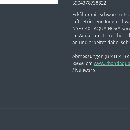
5904378738822
Eckfilter mit Schwamm. Für
luftbetriebene Innenschw
NSF-C40L AQUA NOVA sorg
im Aquarium. Er reichert d
an
und arbeitet dabei sehr 
Abmessungen (B x H x T) 
8x6x6 cm
www.2handaquar
/ Neuware