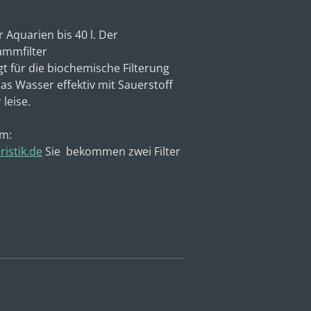
 Aquarien bis 40 l.
Der
ammfilter
t für
die biochemische Filterung
as Wasser effektiv mit Sauerstoff
leise.
cm:
istik.de
Sie bekommen zwei Filter