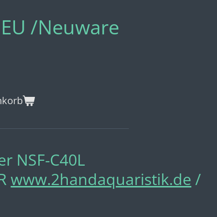
0 EU /Neuware
nkorb
er NSF-C40L
R
www.2handaquaristik.de
/