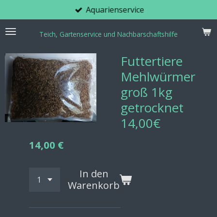
Aquarienservice
Zum
Hauptinhalt
springen
Teich, Gartenservice und Nachbarschaftshilfe
Futtertiere
Mehlwürmer
groß 1kg
getrocknet
14,00€
14,00 €
In den
Warenkorb